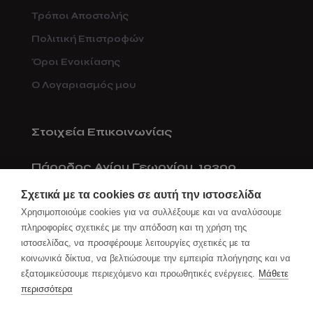
Τρόποι Αποστολής
Πολιτική Επιστροφών
Όροι Ενοικίασης
Ο Λογαριασμός μου
Στοιχεία Επικοινωνίας
Πάροδος Αγίου Γεωργίου, 19300
Ασπρόπυργος
Σχετικά με τα cookies σε αυτή την ιστοσελίδα
Χρησιμοποιούμε cookies για να συλλέξουμε και να αναλύσουμε
211 777 00 40
πληροφορίες σχετικές με την απόδοση και τη χρήση της
6932605340
ιστοσελίδας, να προσφέρουμε λειτουργίες σχετικές με τα
κοινωνικά δίκτυα, να βελτιώσουμε την εμπειρία πλοήγησης και να
info@go4box.gr
εξατομικεύσουμε περιεχόμενο και προωθητικές ενέργειες.
Μάθετε
περισσότερα