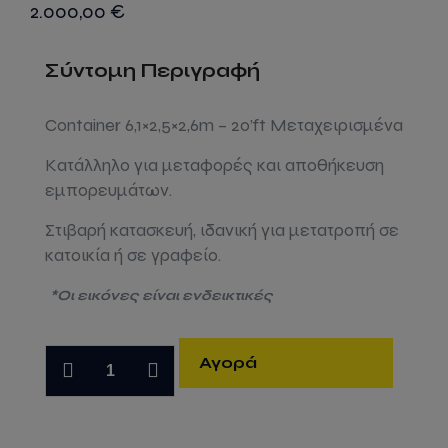
2.000,00
€
Σύντομη Περιγραφή
Container 6,1×2,5×2,6m – 20’ft Μεταχειρισμένα
Κατάλληλο για μεταφορές και αποθήκευση
εμπορευμάτων.
Στιβαρή κατασκευή, ιδανική για μετατροπή σε
κατοικία ή σε γραφείο.
*Οι εικόνες είναι ενδεικτικές
Κοντεινερ
Αγορά
θαλάσσης
6m
Μεταχειρισμένα