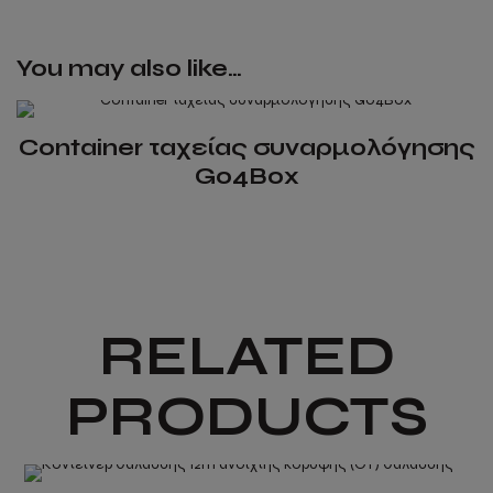
quantity
You may also like…
Container ταχείας συναρμολόγησης
Go4Box
This
product
has
multiple
variants.
RELATED
The
options
PRODUCTS
may
be
chosen
on