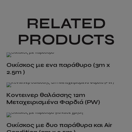
page
chosen
on
RELATED
the
product
page
PRODUCTS
Οικίσκος με ενα παράθυρο (3m x
2.5m )
This
product
Κοντεινερ θαλάσσης 12m
has
Μεταχειρισμένα Φαρδιά (PW)
multiple
variants.
The
options
Οικίσκος με δυο παράθυρα και Air
may