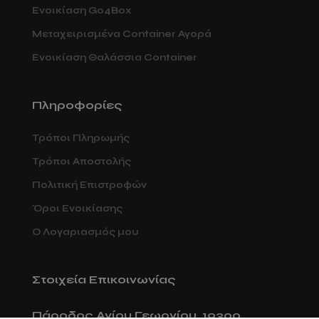
Ενοικίαση Go4Box
Μεταχειρισμένα Container Αγορά
Ενοικίαση Θαλάσσια Container
Πληροφορίες
Τρόποι Πληρωμής
Τρόποι Αποστολής
Πολιτική Επιστροφών
Όροι Ενοικίασης
Ο Λογαριασμός μου
Στοιχεία Επικοινωνίας
Πάροδος Αγίου Γεωργίου, 19300