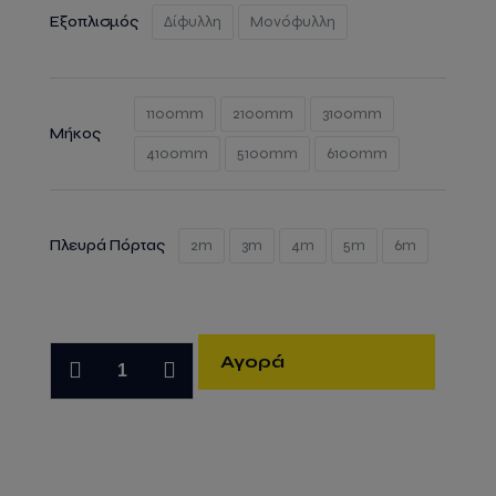
Εξοπλισμός
Δίφυλλη
Μονόφυλλη
1100mm
2100mm
3100mm
Μήκος
4100mm
5100mm
6100mm
Πλευρά Πόρτας
2m
3m
4m
5m
6m
Container
Αγορά
ταχείας
συναρμολόγησης
Go4Box
quantity