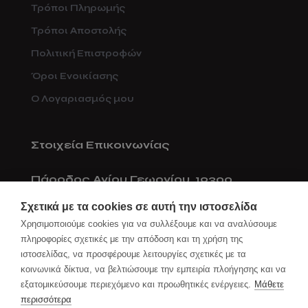
Τρόποι Πληρωμής
Τρόποι Αποστολής
Πολιτική Επιστροφών
Όροι Ενοικίασης
Ο Λογαριασμός μου
Στοιχεία Επικοινωνίας
Πάροδος Αγίου Γεωργίου, 19300
Ασπρόπυργος
Σχετικά με τα cookies σε αυτή την ιστοσελίδα
Χρησιμοποιούμε cookies για να συλλέξουμε και να αναλύσουμε
211 777 00 40
πληροφορίες σχετικές με την απόδοση και τη χρήση της
6932605340
ιστοσελίδας, να προσφέρουμε λειτουργίες σχετικές με τα
κοινωνικά δίκτυα, να βελτιώσουμε την εμπειρία πλοήγησης και να
info@go4box.gr
εξατομικεύσουμε περιεχόμενο και προωθητικές ενέργειες.
Μάθετε
περισσότερα