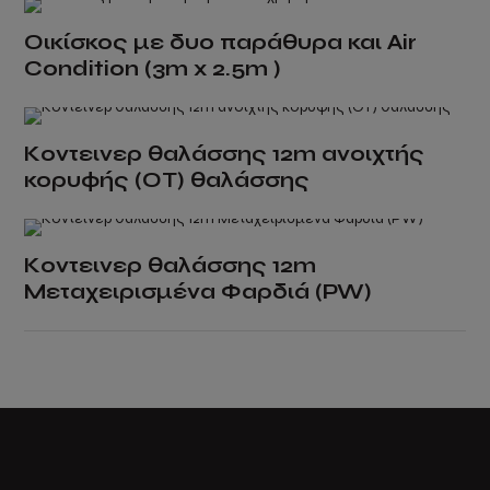
on
Οικίσκος με δυο παράθυρα και Air
the
Condition (3m x 2.5m )
product
page
This
product
Κοντεινερ θαλάσσης 12m ανοιχτής
has
κορυφής (OT) θαλάσσης
multiple
variants.
The
options
Κοντεινερ θαλάσσης 12m
Μεταχειρισμένα Φαρδιά (PW)
may
be
chosen
on
the
product
page