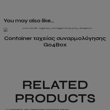
High
Cube
(HC)
Μεταχειρισμένα
You may also like…
quantity
Container ταχείας συναρμολόγησης
Go4Box
This
product
has
multiple
variants.
RELATED
The
options
PRODUCTS
may
be
chosen