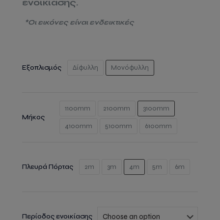
ενοικίασης.
*Οι εικόνες είναι ενδεικτικές
Εξοπλισμός
Δίφυλλη
Μονόφυλλη
1100mm
2100mm
3100mm
Μήκος
4100mm
5100mm
6100mm
Πλευρά Πόρτας
2m
3m
4m
5m
6m
Περίοδος ενοικίασης