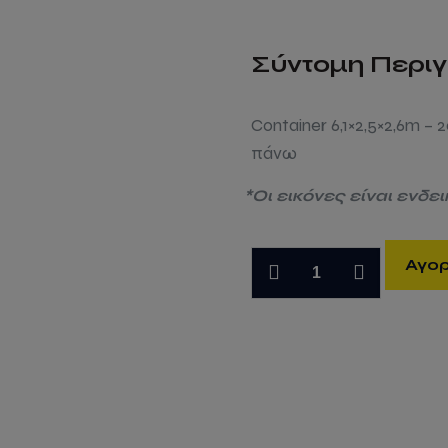
Σύντομη Περι
Container 6,1×2,5×2,6m –
πάνω
*Οι εικόνες είναι ενδε
Κοντεινερ
Αγο
θαλάσσης
6m
ανοιχτής
κορυφής
(OT)
θαλάσσης