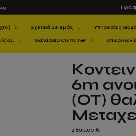
Πρόσ
x.gr
χική
Σχετικά με εμάς
Υπηρεσίες Go4
κίσκοι
Θαλάσσια Container
Επικοινωνί
Κοντει
6m ανο
(OT) θ
Μεταχε
2.600,00
€