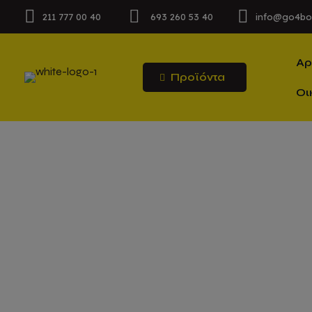
211 777 00 40
693 260 53 40
info@go4bo
Αρ
Προϊόντα
Οι