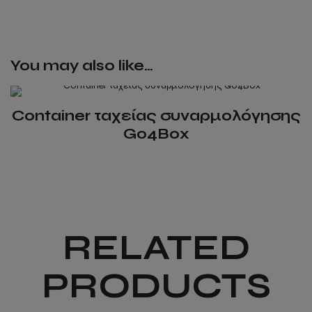
Καινούρια
High
Cube
new
You may also like…
quantity
Container ταχείας συναρμολόγησης
Go4Box
This
product
has
multiple
variants.
RELATED
The
options
PRODUCTS
may
be
chosen