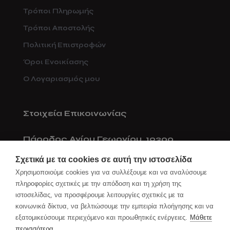
Τρόποι Πληρωμής
Τρόποι Αποστολής
Πολιτική Επιστροφών
Όροι Ενοικίασης
Ο Λογαριασμός μου
Στοιχεία Επικοινωνίας
Πάροδος Αγίου Γεωργίου, 19300
Ασπρόπυργος
Σχετικά με τα cookies σε αυτή την ιστοσελίδα
Χρησιμοποιούμε cookies για να συλλέξουμε και να αναλύσουμε
211 777 00 40
πληροφορίες σχετικές με την απόδοση και τη χρήση της
6932605340
ιστοσελίδας, να προσφέρουμε λειτουργίες σχετικές με τα
κοινωνικά δίκτυα, να βελτιώσουμε την εμπειρία πλοήγησης και να
info@go4box.gr
εξατομικεύσουμε περιεχόμενο και προωθητικές ενέργειες.
Μάθετε
περισσότερα