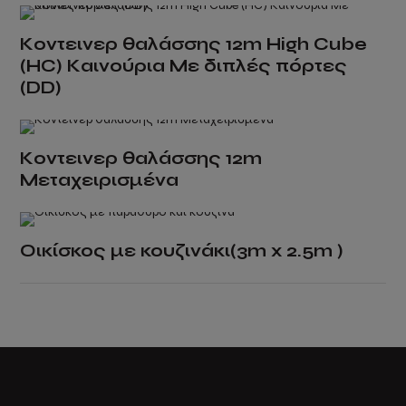
on
Κοντεινερ θαλάσσης 12m High Cube
the
(HC) Καινούρια Με διπλές πόρτες
product
(DD)
page
Κοντεινερ θαλάσσης 12m
Μεταχειρισμένα
Οικίσκος με κουζινάκι(3m x 2.5m )
This
product
has
multiple
variants.
The