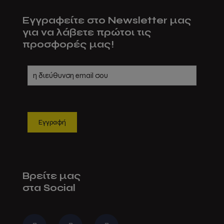
options
may
Εγγραφείτε στο Newsletter μας
be
για να λάβετε πρώτοι τις
chosen
προσφορές μας!
on
the
product
page
Βρείτε μας
στα Social