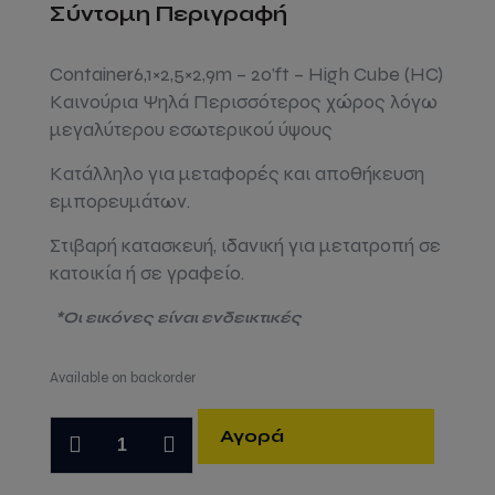
Σύντομη Περιγραφή
Container6,1×2,5×2,9m – 20’ft – High Cube (HC)
Καινούρια Ψηλά Περισσότερος χώρος λόγω
μεγαλύτερου εσωτερικού ύψους
Κατάλληλο για μεταφορές και αποθήκευση
εμπορευμάτων.
Στιβαρή κατασκευή, ιδανική για μετατροπή σε
κατοικία ή σε γραφείο.
*Οι εικόνες είναι ενδεικτικές
Available on backorder
Κοντεινερ
Αγορά
θαλάσσης
6m