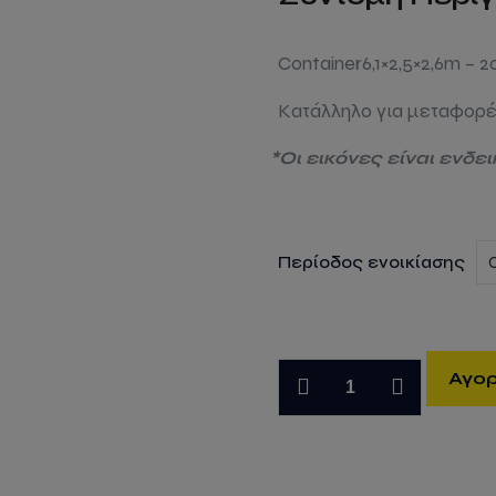
Container6,1×2,5×2,6m – 20
Κατάλληλο για μεταφορ
*Οι εικόνες είναι ενδε
Περίοδος ενοικίασης
Ενοικίαση
Αγο
Κοντεινερ
θαλάσσης
6m