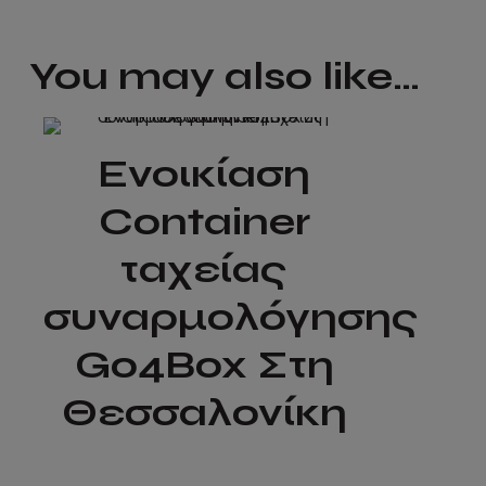
You may also like…
Ενοικίαση
Container
ταχείας
συναρμολόγησης
Go4Box Στη
Θεσσαλονίκη
This
product