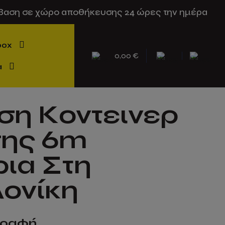
βαση σε χώρο αποθήκευσης 24 ώρες την ημέρα
box
0,00 €
α
ση Κοντεινερ
ης 6m
ρια Στη
ονίκη
γραφή