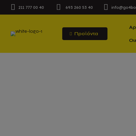
211 777 00 40
693 260 53 40
info@go4bo
Αρ
Προϊόντα
Οι