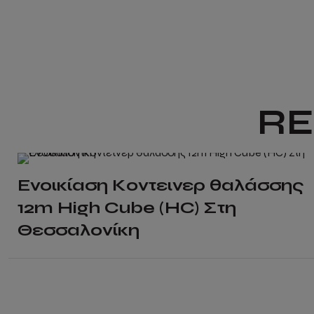
has
multiple
variants.
The
options
RE
may
be
chosen
on
Ενοικίαση Κοντεινερ θαλάσσης
the
12m High Cube (HC) Στη
product
Θεσσαλονίκη
page
This
product
has
multiple