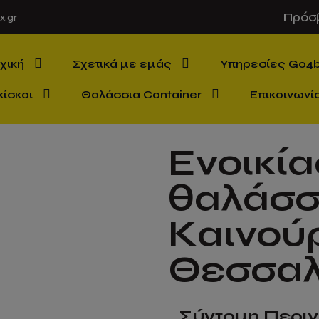
Πρόσ
x.gr
χική
Σχετικά με εμάς
Υπηρεσίες Go4
κίσκοι
Θαλάσσια Container
Επικοινωνί
Ενοικία
θαλάσσ
Καινού
Θεσσαλ
Σύντομη Περι